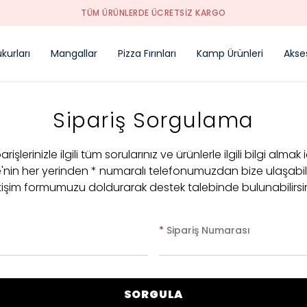
ÜRÜNLERDE ÜCRETSIZ KARGO
kurları
Mangallar
Pizza Fırınları
Kamp Ürünleri
Akse
Sipariş Sorgulama
arişlerinizle ilgili tüm sorularınız ve ürünlerle ilgili bilgi almak 
e'nin her yerinden * numaralı telefonumuzdan bize ulaşabil
etişim formumuzu doldurarak destek talebinde bulunabilirsin
*
Sipariş Numarası
SORGULA