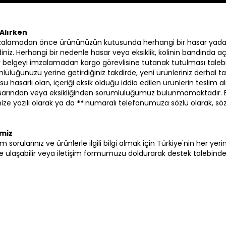
Alırken
zalamadan önce ürününüzün kutusunda herhangi bir hasar yada
iniz. Herhangi bir nedenle hasar veya eksiklik, kolinin bandında aç
 bir belgeyi imzalamadan kargo görevlisine tutanak tutulması talebi
lülüğünüzü yerine getirdiğiniz takdirde, yeni ürünleriniz derhal ta
su hasarlı olan, içeriği eksik olduğu iddia edilen ürünlerin tesli
hasarından veya eksikliğinden sorumluluğumuz bulunmamaktadır.
ze yazılı olarak ya da
**
numaralı telefonumuza sözlü olarak, sö
imiz
i tüm sorularınız ve ürünlerle ilgili bilgi almak için Türkiye'nin her y
ulaşabilir veya iletişim formumuzu doldurarak destek talebinde b