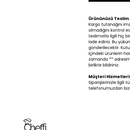
Ürününüzü Teslim 
Kargo tutanağını im
olmadığını kontrol ed
teslimatla ilgili hiç
iade ediniz. Bu yüküm
gönderilecektir. Kutu
içindeki ürünlerin 
zamanda ** adresimi
birlikte bildiriniz.
Müşteri Hizmetler
Siparişlerinizle ilgil
telefonumuzdan bize 