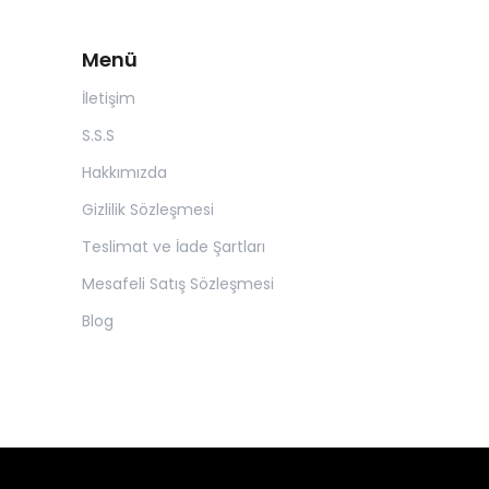
Menü
İletişim
S.S.S
Hakkımızda
Gizlilik Sözleşmesi
Teslimat ve İade Şartları
Mesafeli Satış Sözleşmesi
Blog