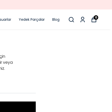
0
suarlar
Yedek Parçalar
Blog
için
ir veya
iz.