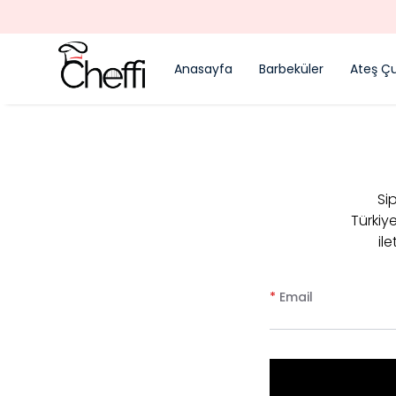
TÜM 
Anasayfa
Barbeküler
Ateş Çu
Sip
Türkiy
il
*
Email