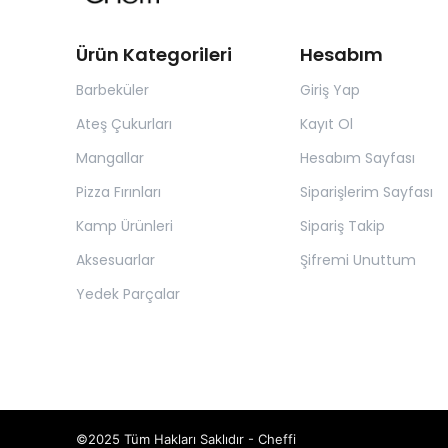
Ürün Kategorileri
Hesabım
Barbeküler
Giriş Yap
Ateş Çukurları
Kayıt Ol
Mangallar
Hesabım Sayfası
Pizza Fırınları
Siparişlerim Sayfası
Kamp Ürünleri
Sipariş Takip
Aksesuarlar
Şifremi Unuttum
Yedek Parçalar
©2025 Tüm Hakları Saklıdır - Cheffi