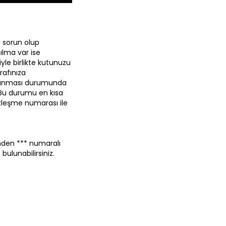
 sorun olup
ılma var ise
yle birlikte kutunuzu
rafınıza
m alınması durumunda
 Bu durumu en kısa
zleşme numarası ile
erinden *** numaralı
ulunabilirsiniz.