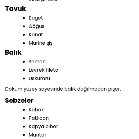
Tavuk
Baget
Göğüs
Kanat
Marine şiş
Balık
Somon
Levrek fileto
Uskumru
Döküm yüzey sayesinde balık dağılmadan pişer.
Sebzeler
Kabak
Patlıcan
Kapya biber
Mantar