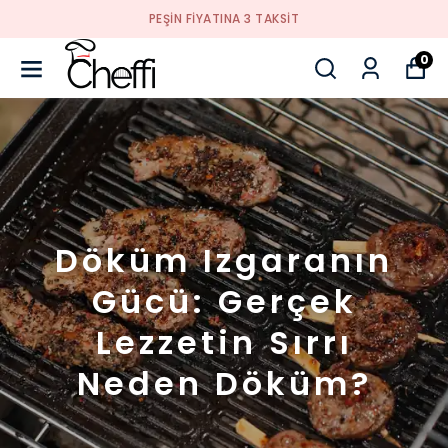
PEŞİN FİYATINA 3 TAKSİT
0
Döküm Izgaranın
Gücü: Gerçek
Lezzetin Sırrı
Neden Döküm?