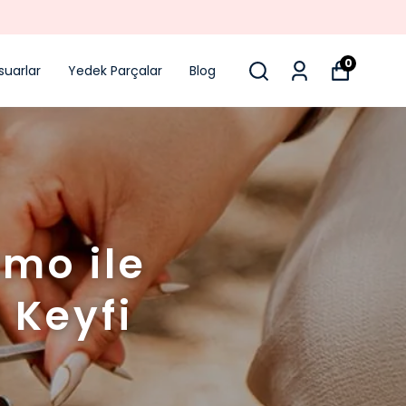
0
suarlar
Yedek Parçalar
Blog
umo ile
 Keyfi