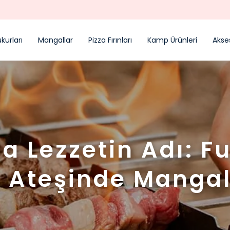
PEŞİN FİYATINA 3 TAKSİT
kurları
Mangallar
Pizza Fırınları
Kamp Ürünleri
Akse
 Lezzetin Adı: F
Ateşinde Mangal