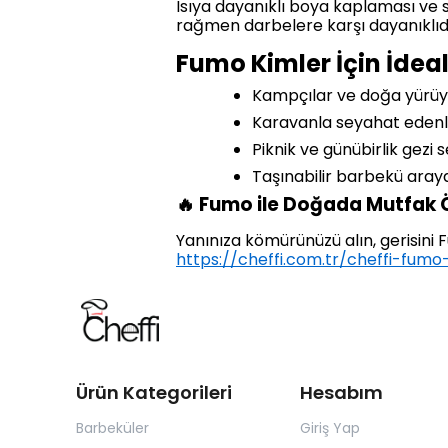
Isıya dayanıklı boya kaplaması ve 
rağmen darbelere karşı dayanıklıdı
Fumo Kimler İçin İdea
Kampçılar ve doğa yürüy
Karavanla seyahat edenl
Piknik ve günübirlik gezi 
Taşınabilir barbekü aray
🔥 Fumo ile Doğada Mutfak 
Yanınıza kömürünüzü alın, gerisini
https://cheffi.com.tr/cheffi-fumo
Ürün Kategorileri
Hesabım
Barbeküler
Giriş Yap