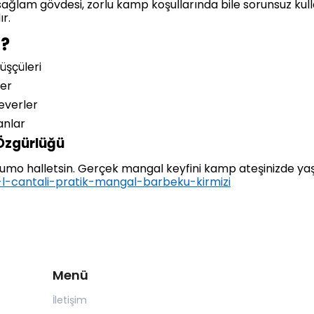
sağlam gövdesi, zorlu kamp koşullarında bile sorunsuz kull
r.
l?
üşçüleri
er
severler
anlar
Özgürlüğü
 Fumo halletsin. Gerçek mangal keyfini kamp ateşinizde yaş
-l-cantali-pratik-mangal-barbeku-kirmizi
Menü
İletişim